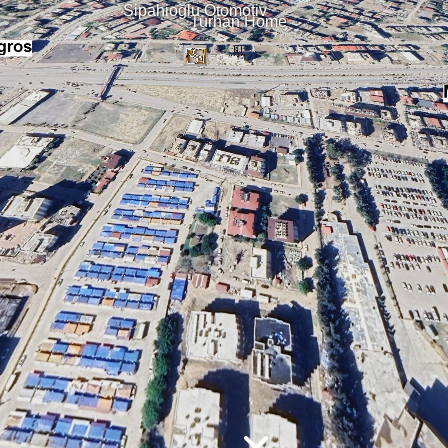
Sipahioğlu Otomotiv
Turhan Home