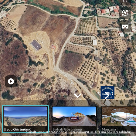
Uydu Görünümü
Sokak Görünümü
Manzara
Sanaltur360 tarafından oluşturulmuştur. © Tüm hakları saklıdır.