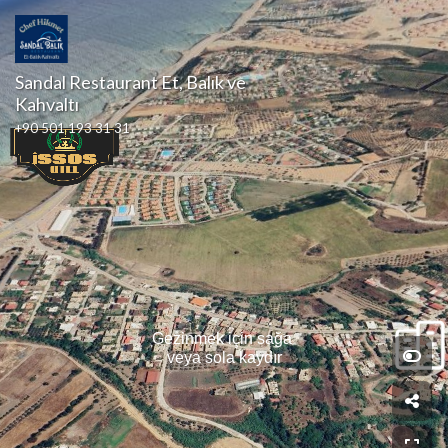
Sandal Restaurant Et, Balık ve 
Kahvaltı
+90 501 193 31 31
Gezinmek için sağa 
veya sola kaydır