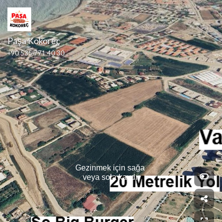
Paşa Kokoreç
+90 535 771 40 30
Gezinmek için sağa 
veya sola kaydır